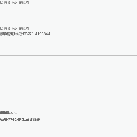
韩一级特黄毛片在线看
韩一级特黄毛片在线看
層509室
wǎng)站支持IPV6
投訴電話(huà)：0471-4193844
)急疏...
g)
難群...
...
)...
)體...
習(xí)...
é)人薪酬信息公開(kāi)披露表
é)人薪酬信息公開(kāi)披露表
é)人薪酬信息公開(kāi)披露表