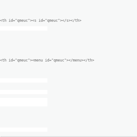
<th id="qmeuc"><s id="qmeuc"></s></th>
<th id="qmeuc"><menu id="qmeuc"></menu></th>