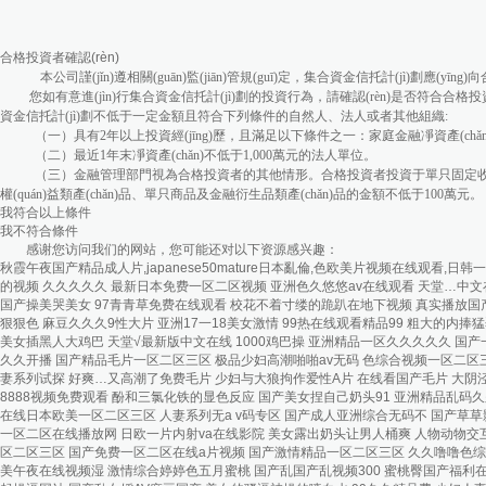
合格投資者確認(rèn)
本公司謹(jǐn)遵相關(guān)監(jiān)管規(guī)定，集合資金信托計(jì)劃應(yīn
您如有意進(jìn)行集合資金信托計(jì)劃的投資行為，請確認(rèn)是否符合合格投資者的條件
資金信托計(jì)劃不低于一定金額且符合下列條件的自然人、法人或者其他組織:
（一）具有2年以上投資經(jīng)歷，且滿足以下條件之一：家庭金融凈資產(chǎn)不低
（二）最近1年末凈資產(chǎn)不低于1,000萬元的法人單位。
（三）金融管理部門視為合格投資者的其他情形。合格投資者投資于單只固定收益類
權(quán)益類產(chǎn)品、單只商品及金融衍生品類產(chǎn)品的金額不低于100萬元。
我符合以上條件
我不符合條件
感谢您访问我们的网站，您可能还对以下资源感兴趣：
秋霞午夜国产精品成人片,japanese50mature日本亂倫,色欧美片视频在线观看,日