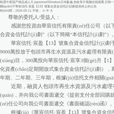
秋霞午夜国产精品成人片,japanese50mature日本亂倫,色欧美片视频在线观看,日
關(guān)于華宸信托·宸盈【13】號集合資金信托計(jì)劃提前終止的公告
時(shí)間：2026-05-11
字號：
小
中
大
尊敬的委托人/受益人：
感謝您投資由華宸信托有限責(zé)任公司（以下
合資金信托計(jì)劃”（以下簡稱“本信托計(jì)劃”）
華宸信托·宸盈【13】號集合資金信托計(jì)劃于2025年
9000萬投放于包頭市再生水資源及污水處理有限責(zé)任
(xiàng)目，300萬投向華宸信托·宸享3個(gè)月【1】
化資產(chǎn)定期開放式集合資金信托計(jì)劃）
年期、二年期、三年期，根據(jù)信托文件相關(guā
近期，融資人包頭市再生水資源及污水處理
(quán)，并向我公司書面遞交《提前支付全部回購款
(zé)任公司向我公司書面遞交《書面確認(rèn)函》
根據(jù)《華宸信托·宸盈【13】號集合資金信托計(j