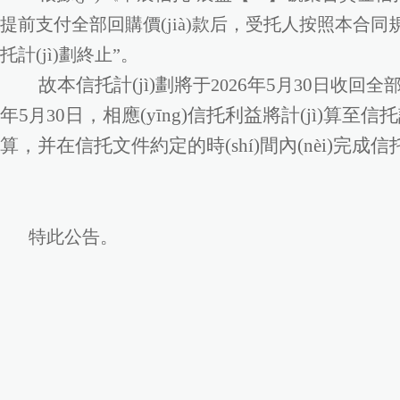
提前支付全部回購價(jià)款后，受托人按照本合同規(
托計(jì)劃終止”。
故本信托計(jì)劃將
6年5
0
于202
月3
日收回全部信
年5
0日，相應(yīng)信托利益將計(jì)算至信
月3
算，并在信托文件約定的時(shí)間內(nèi)完成信托
特此公告。